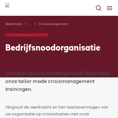
Nederland
...
Crisismanagement
Diensten
CRISISMANAGEMENT
Markten
Bedrijfsnoodorganisatie
Referenties
Loopbaan
Over ons
Versterk uw Crisismanagement Team door
onze tailor made crisismanagement
Laatste nieuws
trainingen.
Contact
Nubrandblussen.nl
Vergroot de veerkracht en het reactievermogen van
uw organisatie op crisissituaties met onze
FAQ | blogs